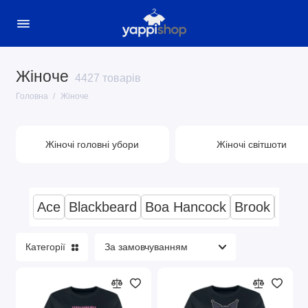
Жіноче
Жіночі головні убори
4427 товарів
Головна
Жіноче
Жіночі світшоти
Жіночі сумки
Жіночі головні убори
Жіночі світшоти
Жіночі футболки
Показати все
Ace
Blackbeard
Boa Hancock
Brook
Bul
Категорії