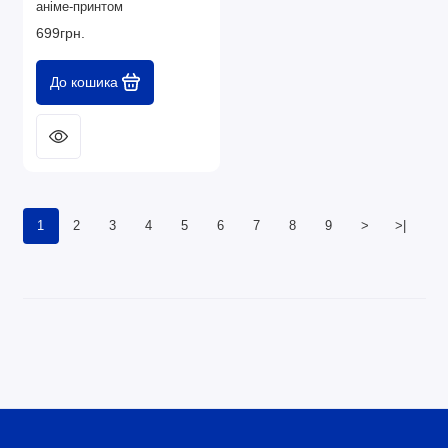
аніме-принтом
699грн.
До кошика
1
2
3
4
5
6
7
8
9
>
>|