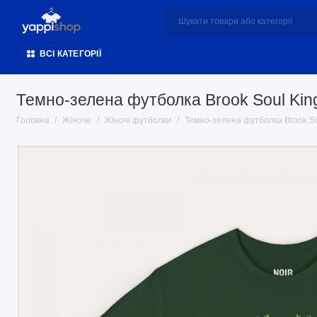
ВСІ КАТЕГОРІЇ
Темно-зелена футболка Brook Soul Kin
Головна
Жіноче
Жіночі футболки
Темно-зелена футболка Brook So