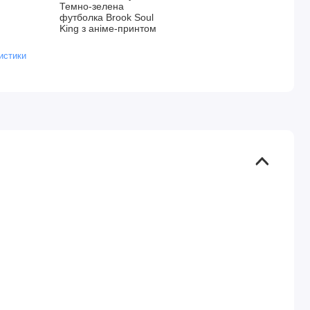
Темно-зелена
футболка Brook Soul
King з аніме-принтом
истики