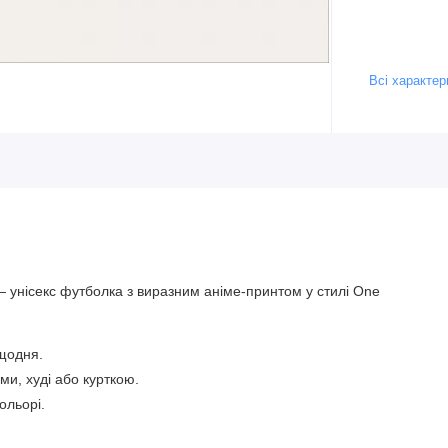
Всі характер
 унісекс футболка з виразним аніме-принтом у стилі One
щодня.
и, худі або курткою.
ольорі.