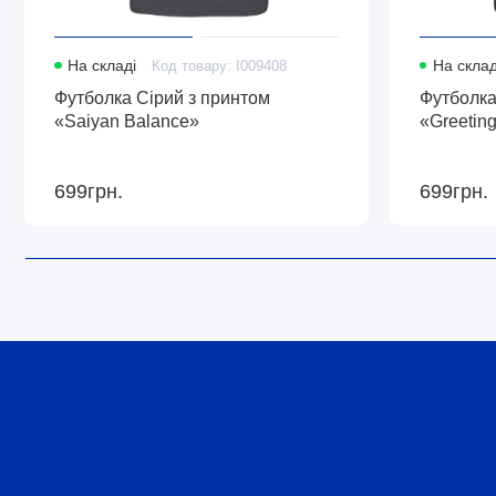
На складі
Код товару: I009408
На склад
Футболка Сірий з принтом
Футболка
«Saiyan Balance»
«Greetin
699грн.
699грн.