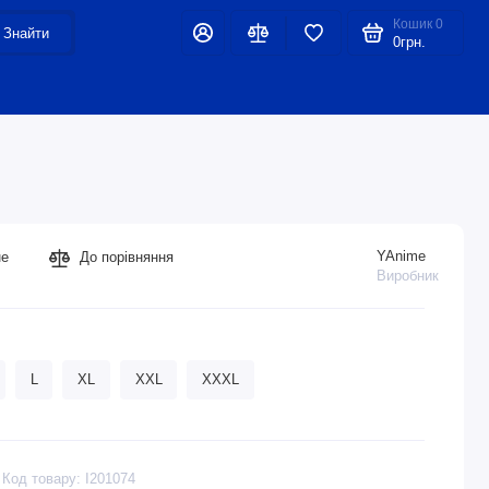
Кошик
0
Знайти
0грн.
YAnime
не
До порівняння
Виробник
L
XL
XXL
XXXL
Код товару: I201074