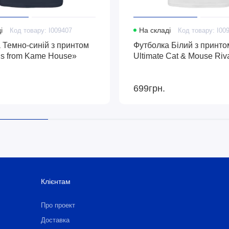
і
Код товару: I009407
На складі
Код товару: I00
 Темно-синій з принтом
Футболка Білий з принто
gs from Kame House»
Ultimate Cat & Mouse Riv
699грн.
Клієнтам
Про проект
Доставка