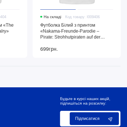
9404
На складі
Код товару: I009406
м «The
Футболка Білий з принтом
alry»
«Nakama-Freunde-Parodie –
Pirate: Strohhutpiraten auf der
Couch»
699грн.
Будьте в курсі наших акцій,
підпишіться на розсилку:
Підписатися