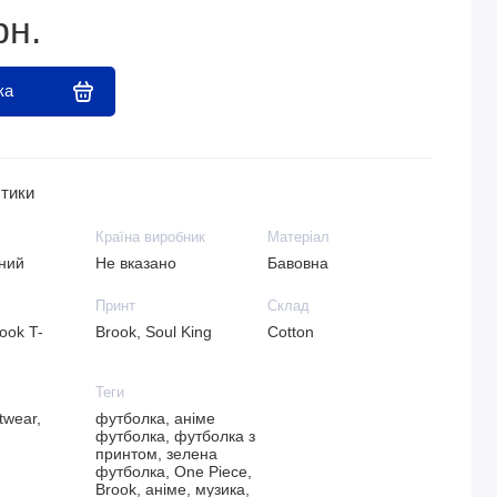
рн.
ка
тики
Країна виробник
Матеріал
ний
Не вказано
Бавовна
Принт
Склад
ook T-
Brook, Soul King
Cotton
Теги
twear,
футболка, аніме
футболка, футболка з
принтом, зелена
футболка, One Piece,
Brook, аніме, музика,