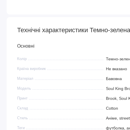
Технічні характеристики Темно-зелена
Основні
Колір
Темно-зеле
Країна виробник
Не вказано
Матеріал
Бавовна
Модель
Soul King Br
Принт
Brook, Soul 
Склад
Cotton
Стиль
Аніме, stree
Теги
футболка, а