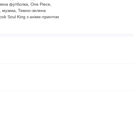
лена футболка, One Piece,
е, музика, Темно-зелена
ook Soul King з аніме-принтом