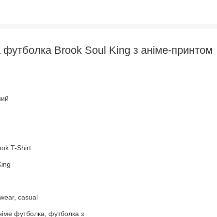
 футболка Brook Soul King з аніме-принтом
ний
ook T-Shirt
King
twear, casual
німе футболка, футболка з