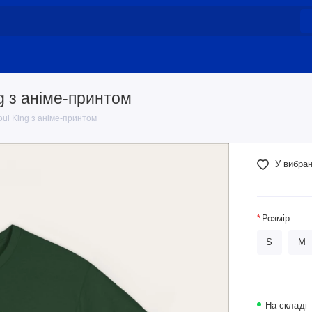
g з аніме-принтом
ul King з аніме-принтом
У вибра
Розмір
S
M
На складі