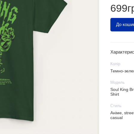
699г
До коши
Характерис
Колір
Темно-зеле
Модель
Soul King Br
Shirt
Стиль
Аніме, stree
casual