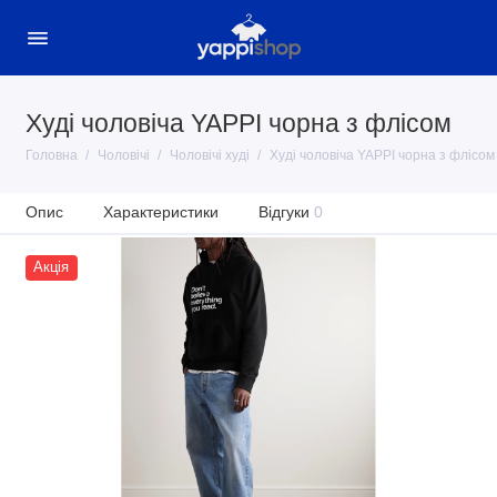
Худі чоловіча YAPPI чорна з флісом
Головна
Чоловічі
Чоловічі худі
Худі чоловіча YAPPI чорна з флісом
Опис
Характеристики
Відгуки
0
Акція