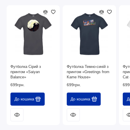
Футболка Сірий з
Футболка Темно-синій з
Фут
принтом «Saiyan
принтом «Greetings from
при
Balance»
Kame House»
Cat
699грн.
699грн.
699
До кошика
До кошика
Д