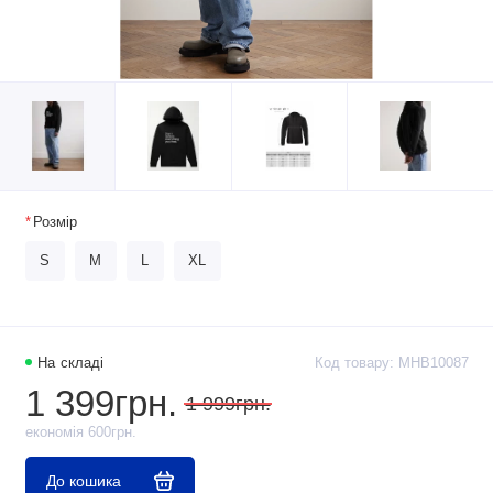
Розмір
S
M
L
XL
На складі
Код товару: MHB10087
1 399грн.
1 999грн.
економія 600грн.
До кошика