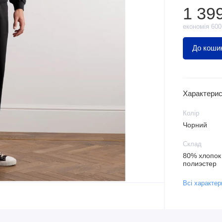
1 39
економія 600
До коши
Характерис
Колір
Чорний
Склад
80% хлопок
полиэстер
Всі характер