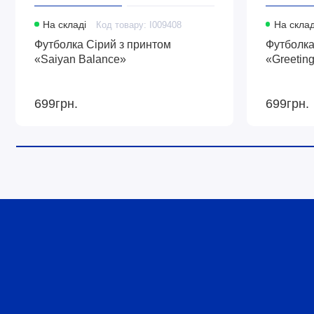
На складі
Код товару: I009408
На склад
Футболка Сірий з принтом
Футболка
«Saiyan Balance»
«Greetin
699грн.
699грн.