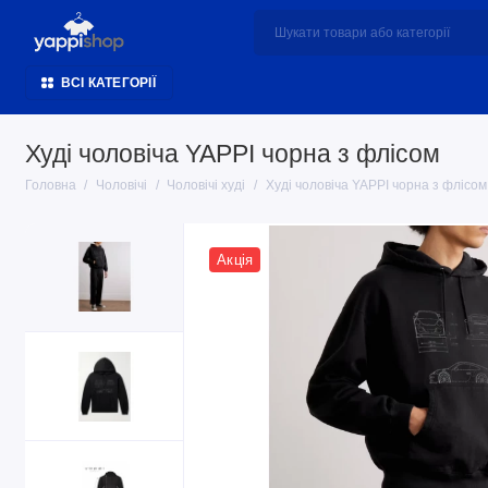
ВСІ КАТЕГОРІЇ
Худі чоловіча YAPPI чорна з флісом
Головна
Чоловічі
Чоловічі худі
Худі чоловіча YAPPI чорна з флісом
Акція