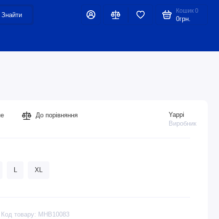
Кошик
0
Знайти
0грн.
Yappi
не
До порівняння
Виробник
L
XL
Код товару: MHB10083