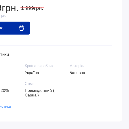
9грн.
1 999грн.
грн.
ка
тики
Країна виробник
Матеріал
Україна
Бавовна
Стиль
 20%
Повсякденний (
Casual)
истики