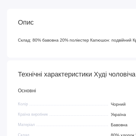
Опис
Склад: 80% бавовна 20% поліестер Капюшон: подвійний К
Технічні характеристики Худі чоловіч
Основні
Колір
Чорний
Країна виробник
Україна
Матеріал
Бавовна
Склад
80% хлопок 