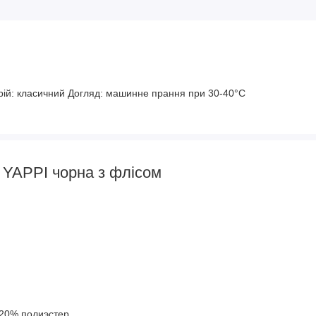
рій: класичний Догляд: машинне прання при 30-40°C
а YAPPI чорна з флісом
20% полиэстер