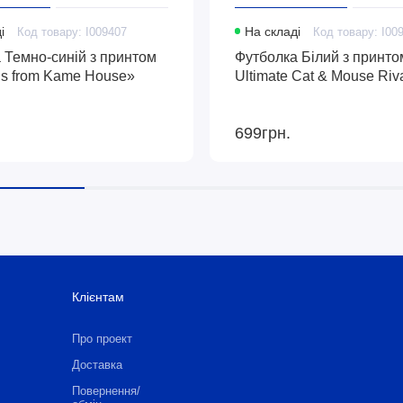
і
Код товару: I009407
На складі
Код товару: I00
 Темно-синій з принтом
Футболка Білий з принто
gs from Kame House»
Ultimate Cat & Mouse Riv
699грн.
Клієнтам
Про проект
Доставка
Повернення/