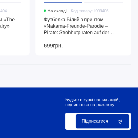
9404
На складі
Код товару: I009406
м «The
Футболка Білий з принтом
alry»
«Nakama-Freunde-Parodie –
Pirate: Strohhutpiraten auf der
Couch»
699грн.
Будьте в курсі наших акцій,
підпишіться на розсилку:
Підписатися