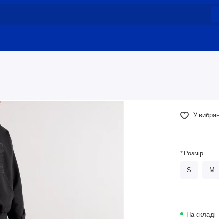
У вибра
Розмір
S
M
На складі