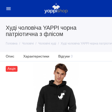
Худі чоловіча YAPPI чорна
патріотична з флісом
Головна
Чоловічі
Чоловічі худі
Худі чоловіча YAPPI чорна патріоти
Опис
Характеристики
Відгуки
0
Акція