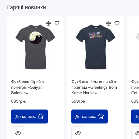
Гарячі новинки
Футболка Сірий з
Футболка Темно-синій з
Фут
принтом «Saiyan
принтом «Greetings from
при
Balance»
Kame House»
Cat
699грн.
699грн.
699
До кошика
До кошика
Д