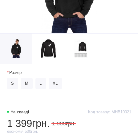
Розмір
S
M
L
XL
На складі
Код товару: MHB10021
1 399грн.
1 999грн.
економія 600грн.